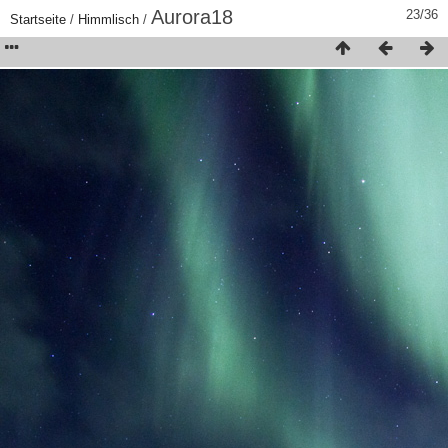
Aurora18
23/36
Startseite
/
Himmlisch
/