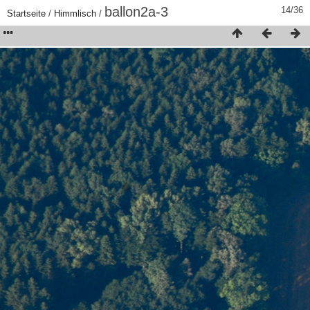
ballon2a-3
14/36
Startseite
/
Himmlisch
/