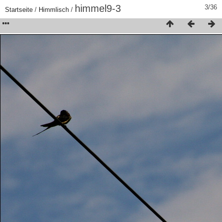
himmel9-3
3/36
Startseite
/
Himmlisch
/