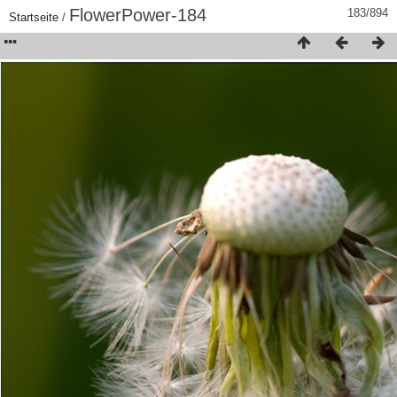
FlowerPower-184
183/894
Startseite
/