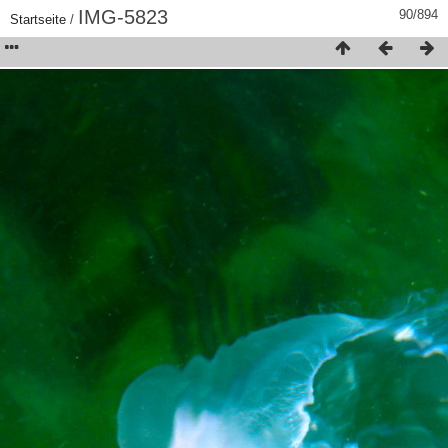
IMG-5823
90/894
Startseite
/