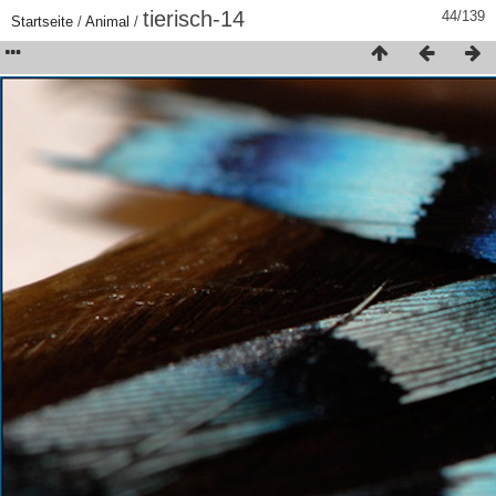
tierisch-14
44/139
Startseite
/
Animal
/