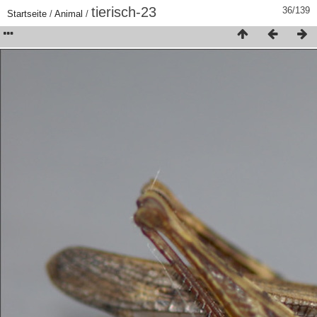
tierisch-23
36/139
Startseite
/
Animal
/