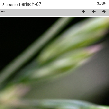
tierisch-67
37/894
Startseite
/